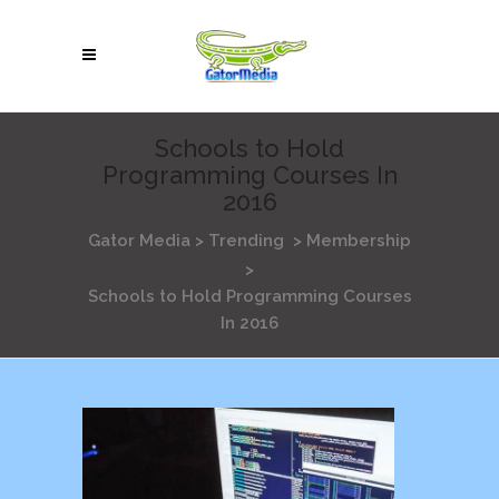
Schools to Hold
Programming Courses In
2016
Gator Media
>
Trending
>
Membership
>
Schools to Hold Programming Courses
In 2016