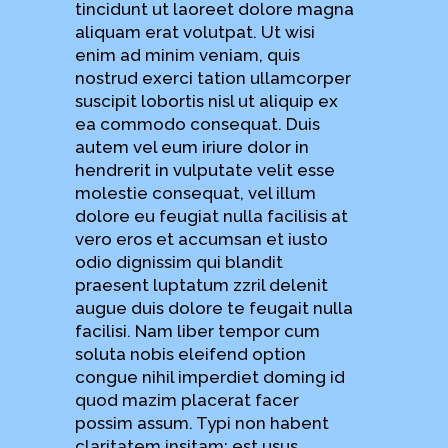
tincidunt ut laoreet dolore magna
aliquam erat volutpat. Ut wisi
enim ad minim veniam, quis
nostrud exerci tation ullamcorper
suscipit lobortis nisl ut aliquip ex
ea commodo consequat. Duis
autem vel eum iriure dolor in
hendrerit in vulputate velit esse
molestie consequat, vel illum
dolore eu feugiat nulla facilisis at
vero eros et accumsan et iusto
odio dignissim qui blandit
praesent luptatum zzril delenit
augue duis dolore te feugait nulla
facilisi. Nam liber tempor cum
soluta nobis eleifend option
congue nihil imperdiet doming id
quod mazim placerat facer
possim assum. Typi non habent
claritatem insitam; est usus