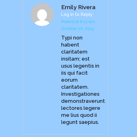
Emily Rivera
Log in to Reply
Posted at 8:13 am,
October 26, 2015
Typi non
habent
claritatem
insitam; est
usus legentis in
iis qui facit
eorum
claritatem.
Investigationes
demonstraverunt
lectores legere
me lius quod ii
legunt saepius.