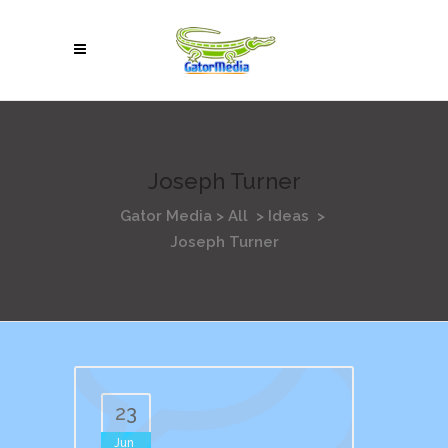
Joseph Turner
Gator Media
>
All
>
Ideas
>
Joseph Turner
23
Jun