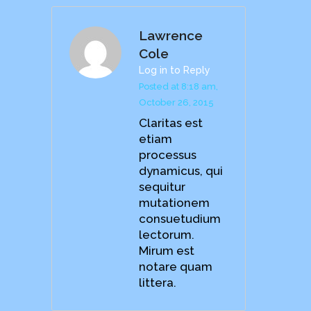
Lawrence
Cole
Log in to Reply
Posted at 8:18 am,
October 26, 2015
Claritas est
etiam
processus
dynamicus, qui
sequitur
mutationem
consuetudium
lectorum.
Mirum est
notare quam
littera.